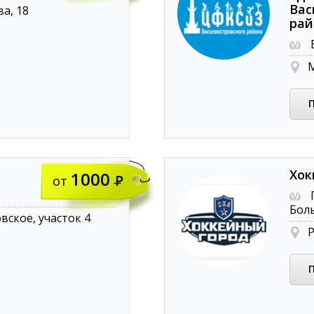
Вас
а, 18
рай
В
М
Хок
1000
от
Бол
ское, участок 4
Р