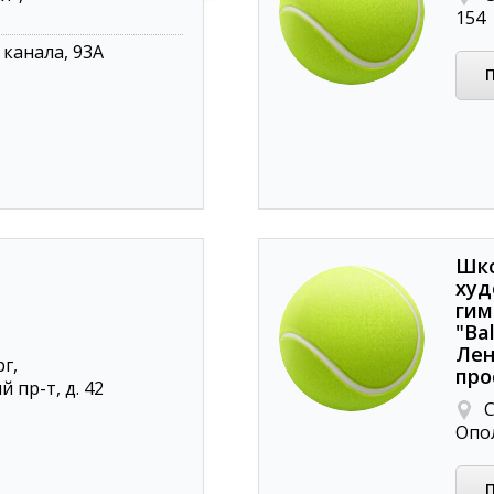
154
 канала, 93А
Шк
худ
гим
"Ba
Лен
г,
про
 пр-т, д. 42
С
Опол