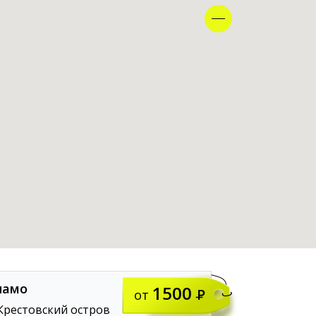
намо
1500
от
рестовский остров