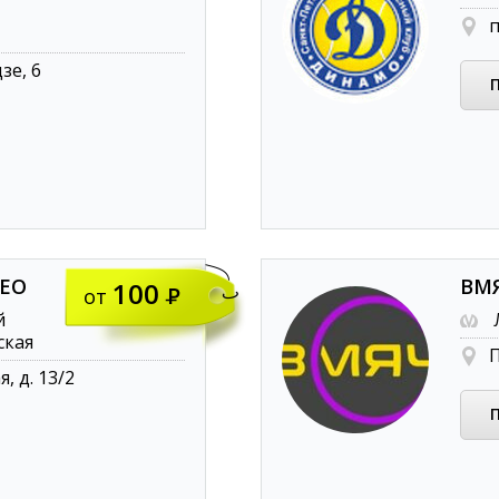
п
зе, 6
ЛЕО
ВМ
100
от
й
ская
П
, д. 13/2