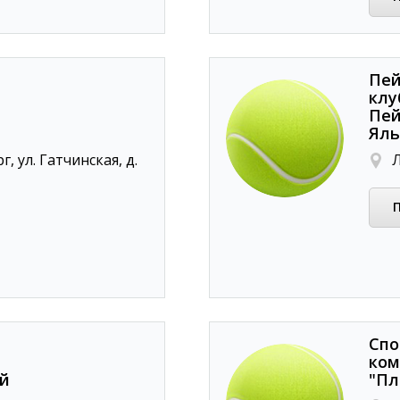
Пей
клу
Пей
Яль
, ул. Гатчинская, д.
Л
Спо
ком
ой
"Пл