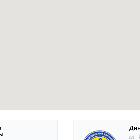
е
Ди
ты
К