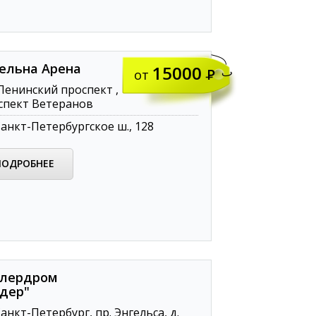
ельна Арена
15000
от
енинский проспект ,
спект Ветеранов
анкт-Петербургское ш., 128
ПОДРОБНЕЕ
лердром
дер"
анкт-Петербург, пр. Энгельса, д.