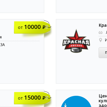
Кра
10000
от
я
И
33А
Цен
15000
от
кул
здо