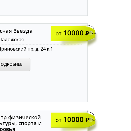
сная Звезда
10000
от
Ладожская
риновский пр. д. 24 к.1
ПОДРОБНЕЕ
тр физической
10000
от
ьтуры, спорта и
ровья