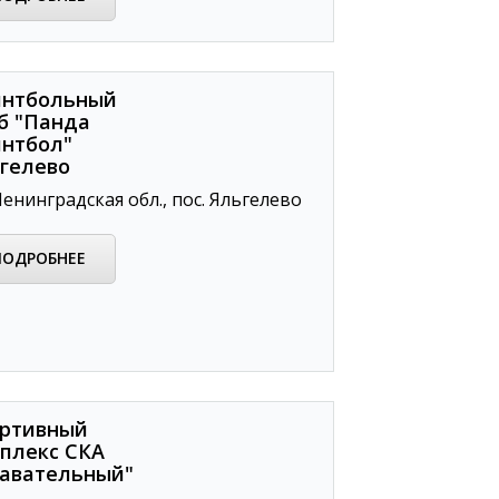
нтбольный
б "Панда
нтбол"
гелево
енинградская обл., пос. Яльгелево
ПОДРОБНЕЕ
ртивный
плекс СКА
авательный"