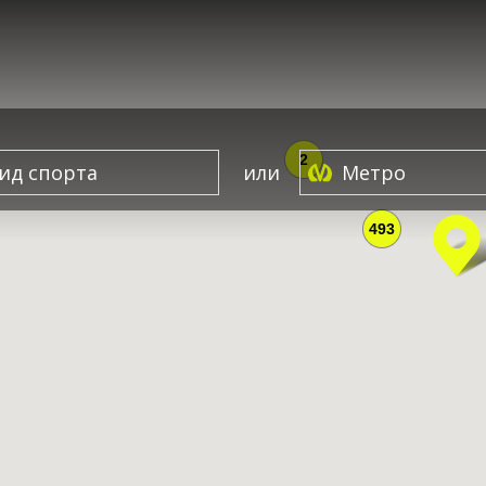
2
или
493