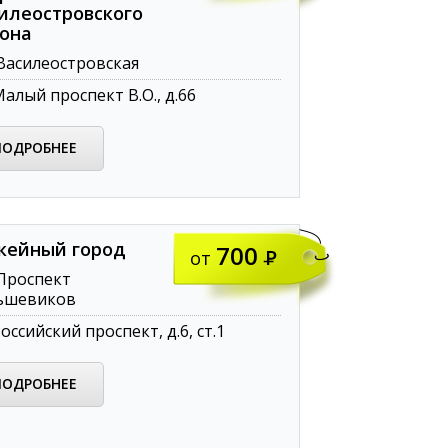
илеостровского
она
асилеостровская
алый проспект В.О., д.66
ПОДРОБНЕЕ
кейный город
700
от
Проспект
ьшевиков
оссийский проспект, д.6, ст.1
ПОДРОБНЕЕ