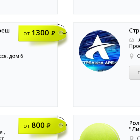
Фреш
Стр
1300
от
Л
Про
се, дом 6
С
Рол
800
от
"Ли
 ,
т ,
С