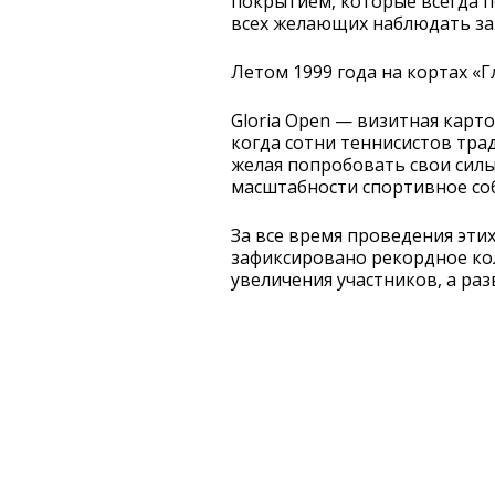
покрытием, которые все­гда 
всех желающих наблюдать за
Летом 1999 года на кортах «
Gloria Open — визитная карто
когда сотни теннисистов тра
желая попробо­вать свои силы
масштабности спортивное соб
За все время проведения этих
зафиксировано рекордное кол
увеличения участников, а ра