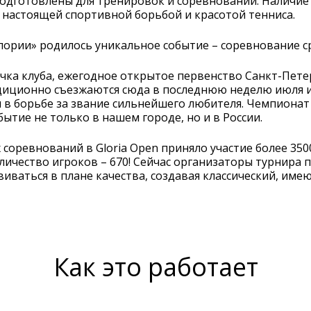
подготов­лены для тренировок и соревнований. Наличие
 настоящей спортивной борьбой и красотой тенниса.
Глории» родилось уникальное событие – соревнование ср
чка клуба, ежегодное открытое первенство Санкт-Петер
диционно съезжаются сюда в последнюю неделю июля из
 в борьбе за звание сильнейшего любителя. Чемпионат 
ытие не только в нашем городе, но и в России.
 соревнований в Gloria Open приняло участие более 3500
ичество игроков – 670! Сейчас организаторы турнира 
звиваться в плане качества, создавая классический, им
Как это работает