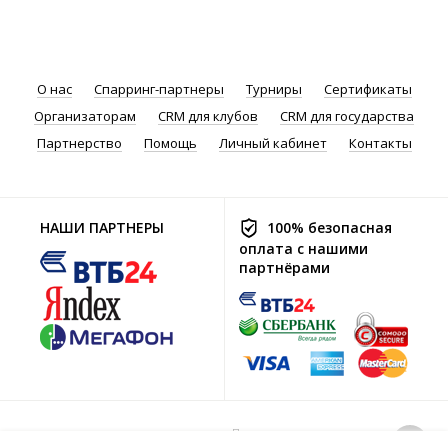
О нас
Спарринг-партнеры
Турниры
Сертификаты
Организаторам
CRM для клубов
CRM для государства
Партнерство
Помощь
Личный кабинет
Контакты
НАШИ ПАРТНЕРЫ
100% безопасная
оплата с нашими
партнёрами
Политика хранения
© 2016-2026 Go2Sport.ru
и обработки