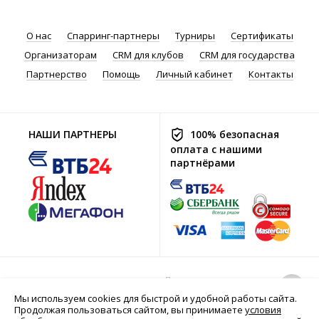
О нас
Спарринг-партнеры
Турниры
Сертификаты
Организаторам
CRM для клубов
CRM для государства
Партнерство
Помощь
Личный кабинет
Контакты
НАШИ ПАРТНЕРЫ
100% безопасная
оплата с нашими
партнёрами
Политика хранения
© 2016-2026 Go2Sport.ru
и обработки
Мы используем cookies для быстрой и удобной работы сайта.
персональных
Продолжая пользоваться сайтом, вы принимаете
условия
данных