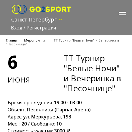
Санкт-Петербург
Вход
/
Регистрация
Главная
Мероприятия
ТТ Турнир "Белые Ночи" и Вечеринка в
"Песочнице"
6
ТТ Турнир
"Белые Ночи"
и Вечеринка в
ИЮНЯ
"Песочнице"
Время проведения:
19:00 - 03:00
Объект:
Песочница (Парнас Арена)
Адрес:
ул. Меркурьева, 19В
Мест:
20
/ Свободно:
10
Стоимость участия:
3000 ₽