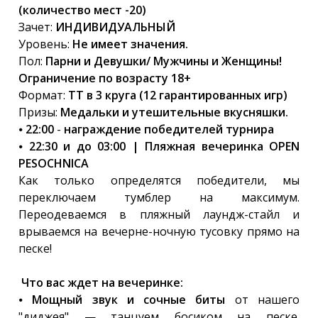
(количество мест -20)
Зачет:
ИНДИВИДУАЛЬНЫЙ
Уровень:
Не имеет значения.
Пол:
Парни и Девушки/ Мужчины и Женщины!
Ограничение по возрасту 18+
Формат:
ТТ в 3 круга (12 гарантированных игр)
Призы:
Медальки и утешительные вкусняшки.
⦁
22:00
-
награждение победителей турнира
⦁
22:30 и до 03:00 | Пляжная вечеринка OPEN
PESOCHNICA
Как только определятся победители, мы
переключаем тумблер на максимум.
Переодеваемся в пляжный лаундж-стайл и
врываемся на вечерне-ночную тусовку прямо на
песке!
Что вас ждет на вечеринке:
⦁
Мощный звук и сочные биты
от нашего
"диджея" — танцуем босиком на песке.