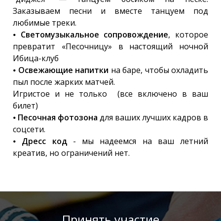
Заказываем песни и вместе танцуем под
любимые треки.
⦁
Светомузыкальное сопровождение
, которое
превратит «Песочницу» в настоящий ночной
Ибица-клуб
⦁
Освежающие напитки
на баре, чтобы охладить
пыл после жарких матчей.
Игристое и не только (все включено в ваш
билет)
⦁
Песочная фотозона
для ваших лучших кадров в
соцсети.
⦁
Дресс код
- мы надеемся на ваш летний
креатив, но ограничений нет.
Принять участие